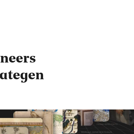
ineers
rategen