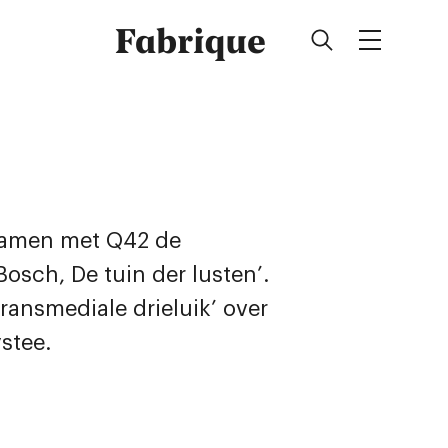
Fabrique
 samen met
Q42
de
osch, De tuin der lusten’.
ransmediale drieluik’ over
stee.